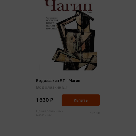
Водолазкин Е.Г. - Чагин
Водолазкин Е.Г.
1 530 ₽
Купить
Цена в розничных
1 610 ₽
магазинах: