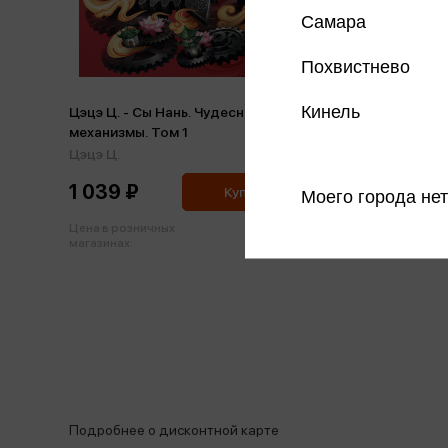
Самара
Похвистнево
Кинель
Цэцэ Ц. - Сы Нань. Чудесные
механизмы. Том 1
Цэцэ Ц.
1 039 ₽
Купить
Моего города нет
Цена в розничных
1 094 ₽
магазинах:
Подробнее о дисконтной карте