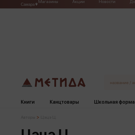
Магазины
Акции
Новости
До
Самара
Книги
Канцтовары
Школьная форма
Авторы
Цэцэ Ц.
Жанры
Под
Бумажная продукция
Галстуки, банты
Цэцэ Ц.
Глобусы
Для девочек