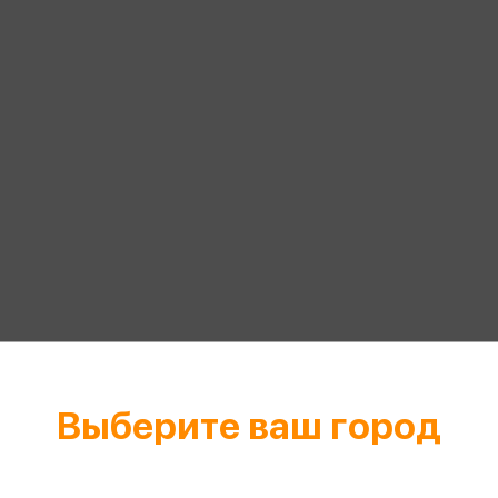
селлеры
Эксмо
Игрушки для малышей
нки
Питер
рма
Мальчики
лярное
АСТ
ые изделия
Настольные и развивающие игры
Азбука
Спорт и активный отдых
Росмэн
Творчество
никальное
едложение от
етиды
Выберите ваш город