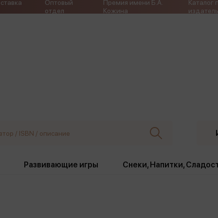
ставка
Оптовый
Премия имени Б.А.
Каталог 
отдел
Кожина
издатель
Развивающие игры
Снеки, Напитки, Сладос
борки
Издательства
, жабо, ремни
Девочки
Снеки, Напитки, Сладос
Игрушки антистресс