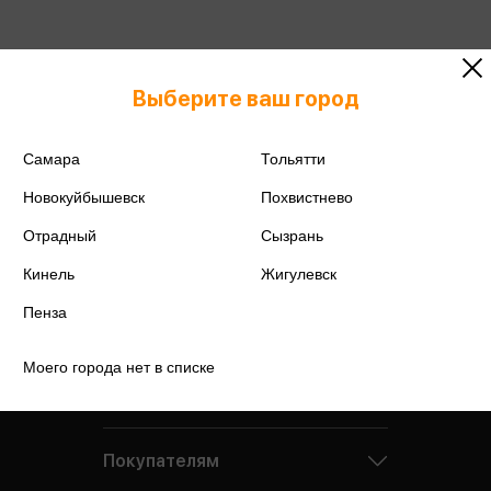
Подробнее о дисконтной карте
Выберите ваш город
Самара
Тольятти
Новокуйбышевск
Похвистнево
Отрадный
Сызрань
Кинель
Жигулевск
Пенза
Моего города нет в списке
Компания
Покупателям