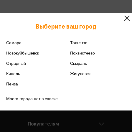
Подробнее о дисконтной карте
Выберите ваш город
Самара
Тольятти
Новокуйбышевск
Похвистнево
Отрадный
Сызрань
Кинель
Жигулевск
Пенза
Моего города нет в списке
Компания
Покупателям