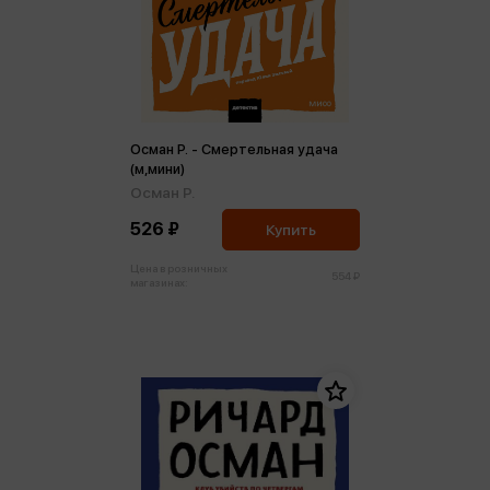
Осман Р. - Смертельная удача
(м,мини)
Осман Р.
526 ₽
Купить
Цена в розничных
554 ₽
магазинах: