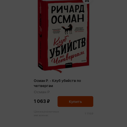
Осман Р. - Клуб убийств по
четвергам
Осман Р.
1 063 ₽
Купить
Цена в розничных
1 119 ₽
магазинах: