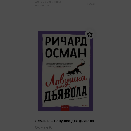
Цена в розничных
1 003 ₽
магазинах:
Осман Р. - Ловушка для дьявола
Осман Р.