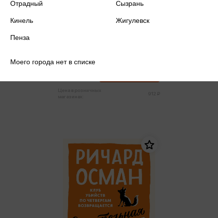
Отрадный
Сызрань
Кинель
Жигулевск
Пенза
Осман Р. - Смертельная удача
Осман Р.
Моего города нет в списке
866 ₽
Купить
Цена в розничных
912 ₽
магазинах: