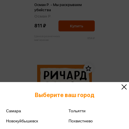
Осман Р. - Мы раскрываем
убийства
Осман Р.
811 ₽
Купить
Цена в розничных
854 ₽
магазинах:
Выберите ваш город
Самара
Тольятти
Новокуйбышевск
Похвистнево