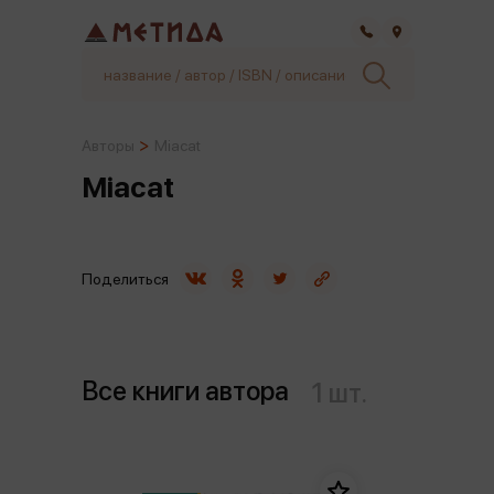
Самара
Авторы
Miaсat
Miaсat
Поделиться
Все книги автора
1 шт.