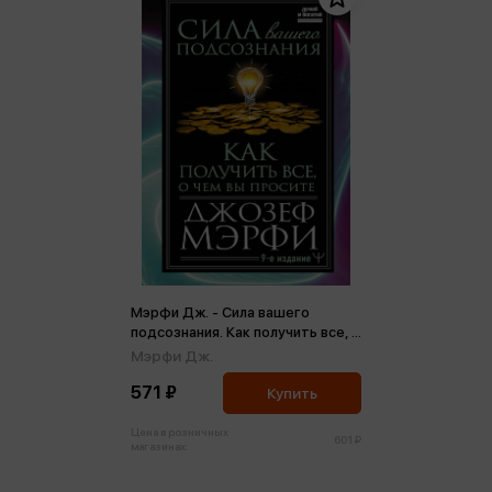
Мэрфи Дж. - Сила вашего
подсознания. Как получить все, о
чем вы просите
Мэрфи Дж.
571 ₽
Купить
Цена в розничных
601 ₽
магазинах: