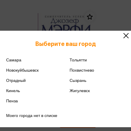
Выберите ваш город
Самара
Тольятти
Новокуйбышевск
Похвистнево
Отрадный
Сызрань
Кинель
Жигулевск
Пенза
Мэрфи Дж. - Сила вашего
подсознания. Как получить все, о
чем вы просите (м)
Мэрфи Дж.
Моего города нет в списке
439 ₽
Купить