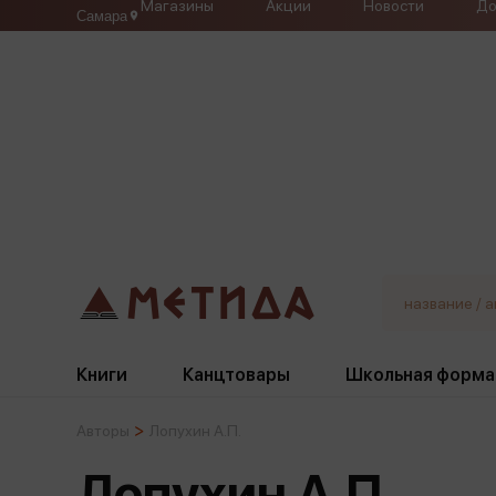
Магазины
Акции
Новости
До
Самара
Книги
Канцтовары
Школьная форма
Авторы
Лопухин А.П.
Жанры
Подбор
Бумажная продукция
Галстуки, банты
Лопухин А.П.
Глобусы
Для девочек