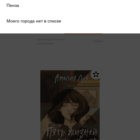
Пенза
Лик А. - Призраки академии
Вичбор
Лик А.
Моего города нет в списке
1 011 ₽
Купить
Цена в розничных
1 064 ₽
магазинах: