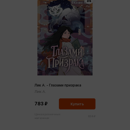
Лик А. - Глазами призрака
Лик А.
783 ₽
Купить
Цена в розничных
824 ₽
магазинах: