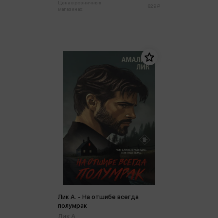
Цена в розничных
829 ₽
магазинах:
Лик А. - На отшибе всегда
полумрак
Лик А.