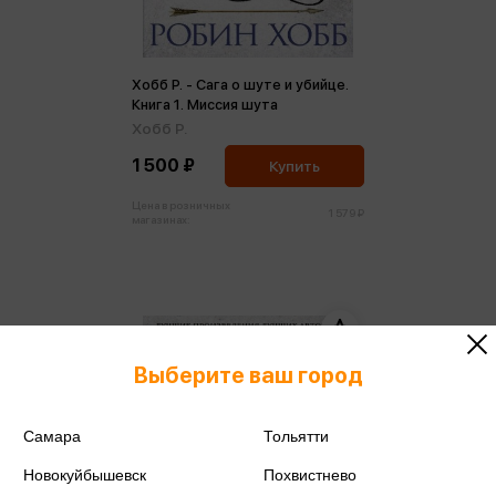
Хобб Р. - Сага о шуте и убийце.
Книга 1. Миссия шута
Хобб Р.
1 500 ₽
Купить
Цена в розничных
1 579 ₽
магазинах:
Выберите ваш город
Самара
Тольятти
Новокуйбышевск
Похвистнево