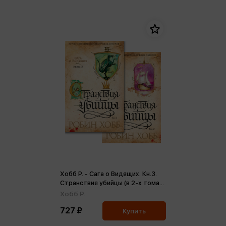
Хобб Р. - Сага о Видящих. Кн.3.
Странствия убийцы (в 2-х томах)
(комплект) (м,мини)
Хобб Р.
727 ₽
Купить