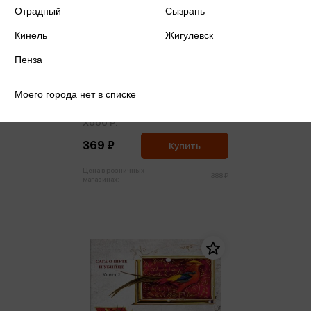
Отрадный
Сызрань
Кинель
Жигулевск
Пенза
Моего города нет в списке
Хобб Р. - Сага о шуте и убийце.
Книга 1. Миссия шута (м,мини)
Хобб Р.
369 ₽
Купить
Цена в розничных
388 ₽
магазинах: