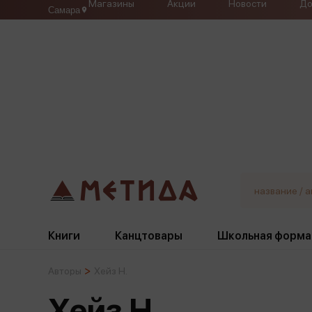
Магазины
Акции
Новости
До
Самара
Книги
Канцтовары
Школьная форма
Авторы
Хейз Н.
Жанры
Подбор
Бумажная продукция
Галстуки, банты
Хейз Н.
Глобусы
Для девочек