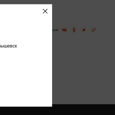
Сувениры
Фототовары
Поделиться
бышевск