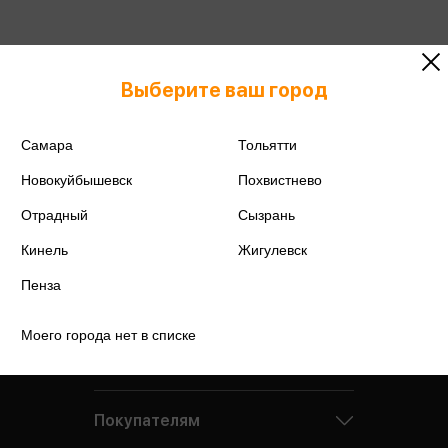
Подробнее о дисконтной карте
Выберите ваш город
Самара
Тольятти
Новокуйбышевск
Похвистнево
Отрадный
Сызрань
Кинель
Жигулевск
Пенза
Моего города нет в списке
Компания
Покупателям