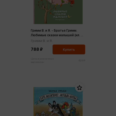
Гримм В. и Я. - Братья Гримм.
Любимые сказки малышей (ил. Л.
Лаубер)
Гримм В. и Я.
788 ₽
Купить
Цена в розничных
829 ₽
магазинах: