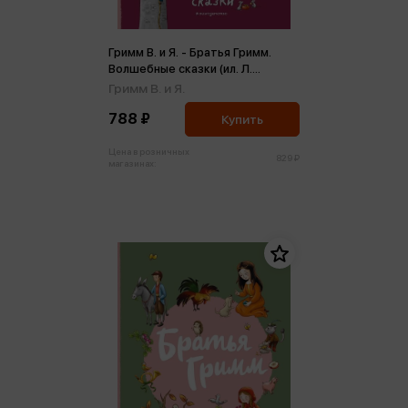
Гримм В. и Я. - Братья Гримм.
Волшебные сказки (ил. Л.
Лаубер)
Гримм В. и Я.
788 ₽
Купить
Цена в розничных
829 ₽
магазинах: