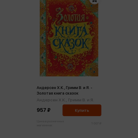
Андерсен Х.К., Гримм В. и Я. -
Золотая книга сказок
Андерсен Х.К.,
Гримм В. и Я.
957 ₽
Купить
Цена в розничных
1 007 ₽
магазинах: