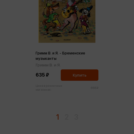
Гримм В. и Я. - Бременские
музыканты
Гримм В. и Я.
635 ₽
Купить
Цена в розничных
668 ₽
магазинах:
1
2
3