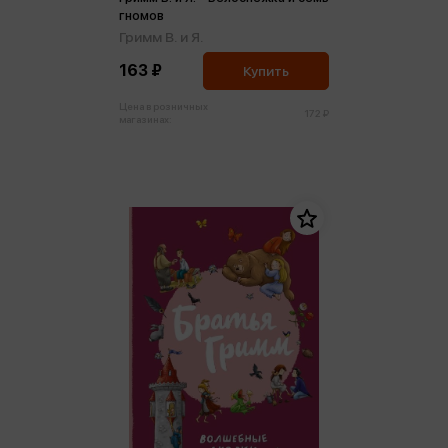
гномов
Гримм В. и Я.
163 ₽
Купить
Цена в розничных
172 ₽
магазинах: