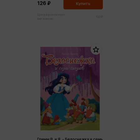
126 ₽
Купить
Цена в розничных
133 ₽
магазинах:
Гримм В. и Я. - Белоснежка и семь