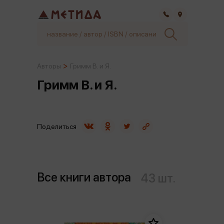
Самара
Авторы
Гримм В. и Я.
Гримм В. и Я.
Поделиться
Все книги автора
43 шт.