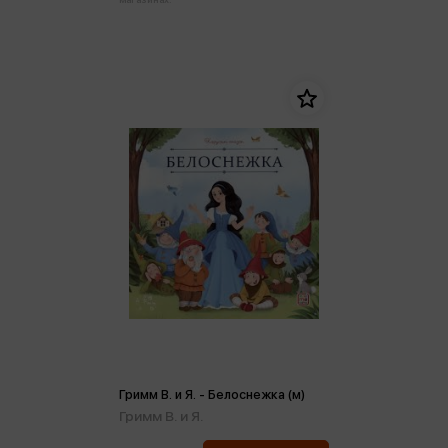
Гримм В. и Я. - Белоснежка (м)
Гримм В. и Я.