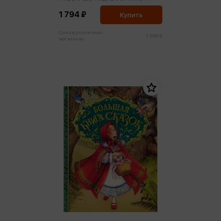
Гримм В. и Я.
1 794 ₽
Купить
Цена в розничных
1 888 ₽
магазинах: