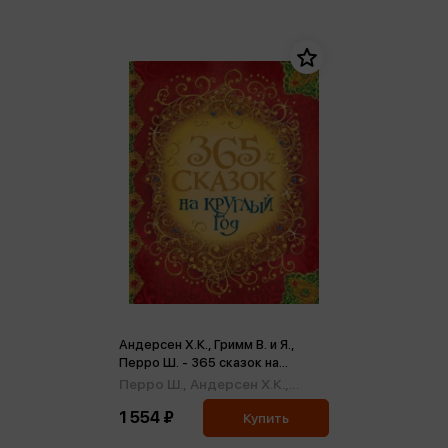
Андерсен Х.К., Гримм В. и Я.,
Перро Ш. - 365 сказок на
круглый год цв
Перро Ш.,
Андерсен Х.К.,
Гримм В. и Я.
1 554 ₽
Купить