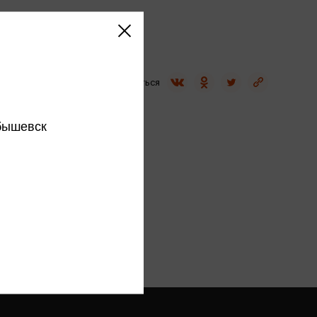
Сувениры
Фототовары
Поделиться
бышевск