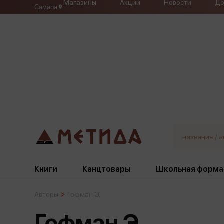
Магазины
Акции
Новости
До
Самара
Книги
Канцтовары
Школьная форма
Авторы
Гофман Э.
Жанры
Подбор
Бумажная продукция
Галстуки, банты
Гофман Э.
Глобусы
Для девочек