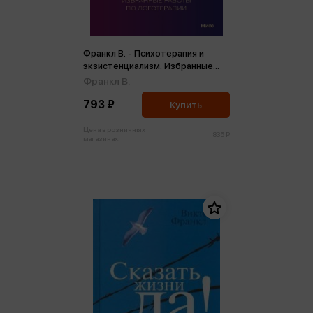
Франкл В. - Психотерапия и
экзистенциализм. Избранные
работы по логотерапии
Франкл В.
793 ₽
Купить
Цена в розничных
835 ₽
магазинах: