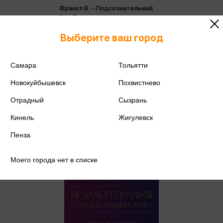
Франкл В. - Подсознательный
бог. Психотерапия и религия
(мини)
Франкл В.
Выберите ваш город
559 ₽
Купить
Цена в розничных
Самара
Тольятти
588 ₽
магазинах:
Новокуйбышевск
Похвистнево
Отрадный
Сызрань
Кинель
Жигулевск
Пенза
Моего города нет в списке