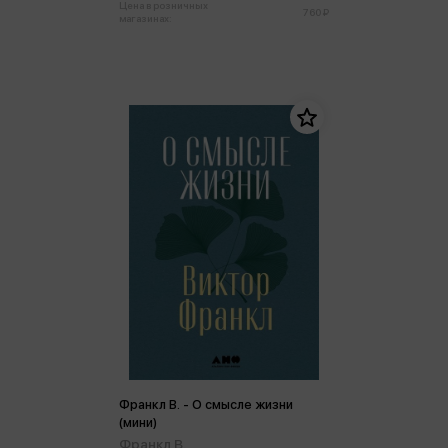
Цена в розничных
760 ₽
магазинах:
Франкл В. - О смысле жизни
(мини)
Франкл В.