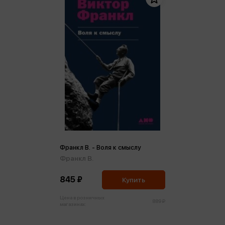
Франкл В. - Воля к смыслу
Франкл В.
845 ₽
Купить
Цена в розничных
889 ₽
магазинах: