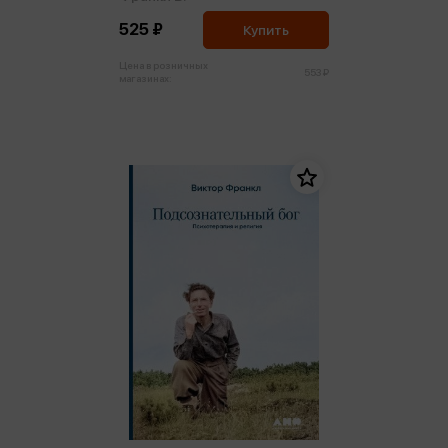
525 ₽
Купить
Цена в розничных
553 ₽
магазинах: