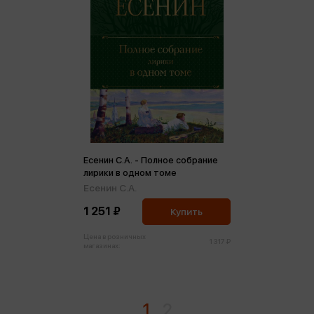
Есенин С.А. - Полное собрание
лирики в одном томе
Есенин С.А.
1 251 ₽
Купить
Цена в розничных
1 317 ₽
магазинах:
1
2