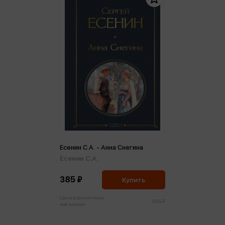
Есенин С.А. - Анна Снегина
Есенин С.А.
385 ₽
Купить
Цена в розничных
405 ₽
магазинах: