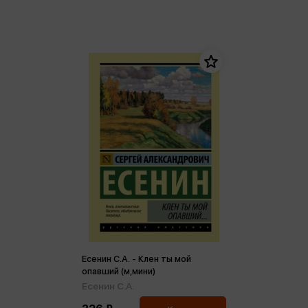
Есенин С.А. - Клен ты мой
опавший (м,мини)
Есенин С.А.