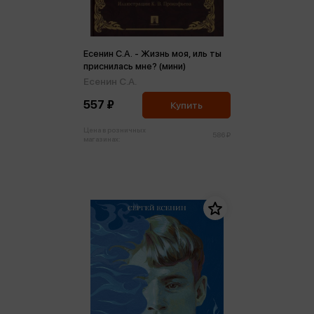
Есенин С.А. - Жизнь моя, иль ты
приснилась мне? (мини)
Есенин С.А.
557 ₽
Купить
Цена в розничных
586 ₽
магазинах: