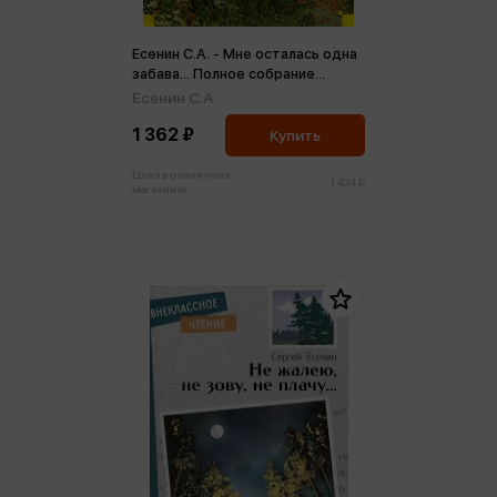
Есенин С.А. - Мне осталась одна
забава... Полное собрание
сочинений
Есенин С.А.
1 362 ₽
Купить
Цена в розничных
1 434 ₽
магазинах: