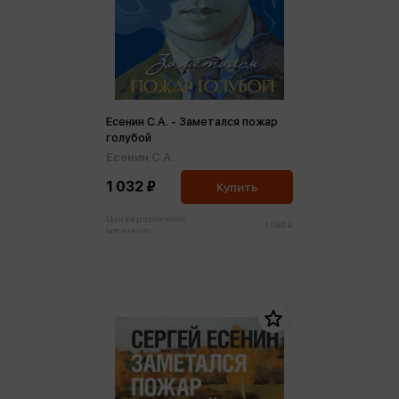
Есенин С.А. - Заметался пожар
голубой
Есенин С.А.
1 032 ₽
Купить
Цена в розничных
1 086 ₽
магазинах: