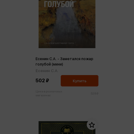
Есенин С.А. - Заметался пожар
голубой (мини)
Есенин С.А.
502 ₽
Купить
Цена в розничных
528 ₽
магазинах: