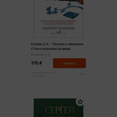
Есенин С.А. - Письмо к женщине.
Стихотворения (м,мини)
Есенин С.А.
315 ₽
Купить
Цена в розничных
332 ₽
магазинах: