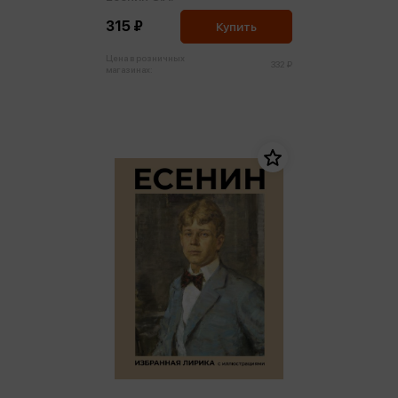
315 ₽
Купить
Цена в розничных
332 ₽
магазинах: