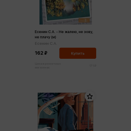
Есенин С.А. - Не жалею, не зову,
не плачу (м)
Есенин С.А.
162 ₽
Купить
Цена в розничных
171 ₽
магазинах: