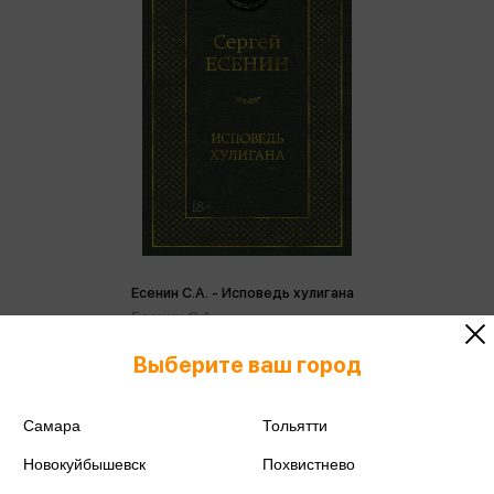
Есенин С.А. - Исповедь хулигана
Есенин С.А.
Выберите ваш город
349 ₽
Купить
Цена в розничных
367 ₽
магазинах:
Самара
Тольятти
Новокуйбышевск
Похвистнево