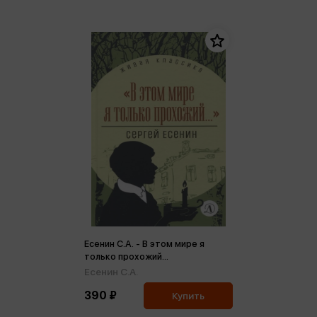
Есенин С.А. - В этом мире я
только прохожий...
Есенин С.А.
390 ₽
Купить