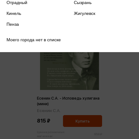
Отрадный
Сызрань
Кинель
Жигулевск
Пенза
Моего города нет в списке
Есенин С.А. - Исповедь хулигана
(мини)
Есенин С.А.
815 ₽
Купить
Цена в розничных
858 ₽
магазинах: