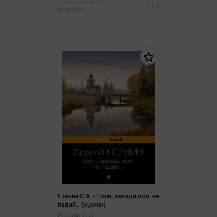
Цена в розничных
411 ₽
магазинах:
Есенин С.А. - Гори, звезда моя, не
падай... (м,мини)
Есенин С.А.