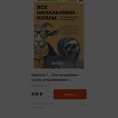
Эриксон Т. - Все начальники -
козлы, а подчиненные -
бездельники. Как найти общий
Эриксон Т.
язык со своими начальниками (м)
416 ₽
Купить
Цена в розничных
438 ₽
магазинах: