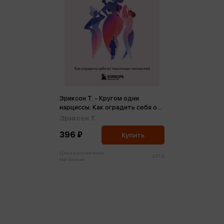
Эриксон Т. - Кругом одни
нарциссы. Как оградить себя от
токсичных личностей
Эриксон Т.
396 ₽
Купить
Цена в розничных
417 ₽
магазинах: