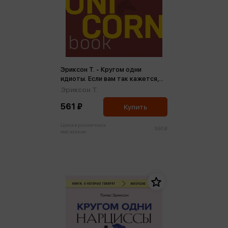
Эриксон Т. - Кругом одни
идиоты. Если вам так кажется,
возможно, вам не кажется
Эриксон Т.
(м,мини)
561 ₽
Купить
Цена в розничных
590 ₽
магазинах: