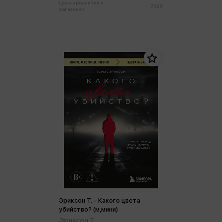
Цена в розничных
739 ₽
магазинах:
Эриксон Т. - Какого цвета
убийство? (м,мини)
Эриксон Т.