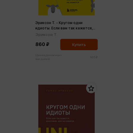
Эриксон Т. - Кругом одни
идиоты. Если вам так кажется,
возможно, вам не кажется
Эриксон Т.
860 ₽
Купить
Цена в розничных
905 ₽
магазинах: