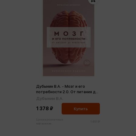
Дубынин В.А. - Мозг и его
потребности 2.0. От питания до
признания
Дубынин В.А.
1 378 ₽
Купить
Цена в розничных
1 451 ₽
магазинах: