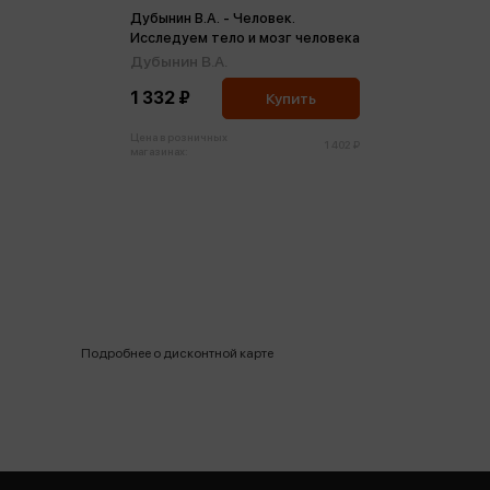
Дубынин В.А. - Человек.
Исследуем тело и мозг человека
Дубынин В.А.
1 332 ₽
Купить
Цена в розничных
1 402 ₽
магазинах:
Подробнее о дисконтной карте