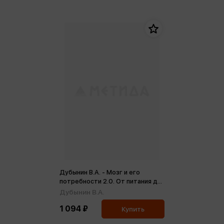
Дубынин В.А. - Мозг и его
потребности 2.0. От питания до
признания (м)
Дубынин В.А.
1 094 ₽
Купить