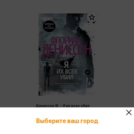
Дениссон Ф. - Я их всех убил
Дениссон Ф.
Выберите ваш город
754 ₽
Купить