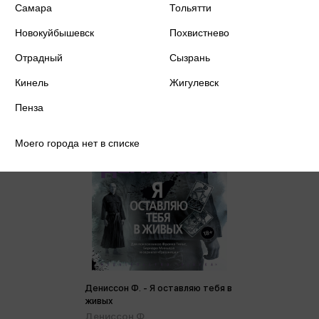
Цена в розничных
Самара
Тольятти
794 ₽
магазинах:
Новокуйбышевск
Похвистнево
Отрадный
Сызрань
Кинель
Жигулевск
Пенза
Моего города нет в списке
Дениссон Ф. - Я оставляю тебя в
живых
Дениссон Ф.