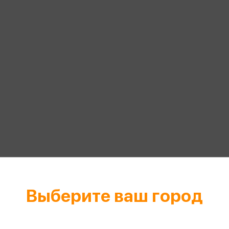
еры
Эксмо
Игрушки для малышей
Питер
рма
Мальчики
ое
АСТ
ые изделия
Настольные и развивающие игры
Азбука
Спорт и активный отдых
Росмэн
Творчество
кальное
дложение от
иды
Выберите ваш город