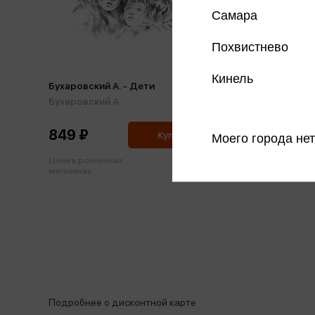
Самара
Похвистнево
Кинель
Бухаровский А. - Дети
Бухаровский А.
849 ₽
Купить
Моего города нет
Цена в розничных
894 ₽
магазинах:
Подробнее о дисконтной карте