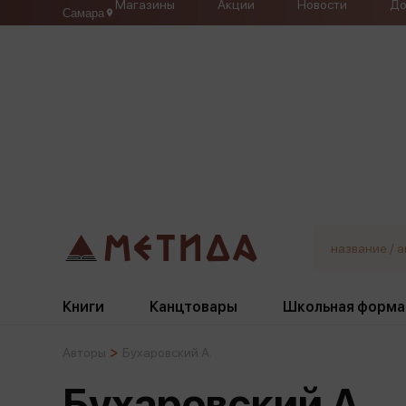
Магазины
Акции
Новости
До
Самара
Книги
Канцтовары
Школьная форма
Авторы
Бухаровский А.
Жанры
Подбор
Бумажная продукция
Галстуки, банты
Бухаровский А.
Глобусы
Для девочек