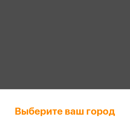
еры
Эксмо
Игрушки для малышей
Питер
рма
Мальчики
ое
АСТ
ые изделия
Настольные и развивающие игры
Азбука
Спорт и активный отдых
Росмэн
Творчество
кальное
дложение от
иды
Выберите ваш город