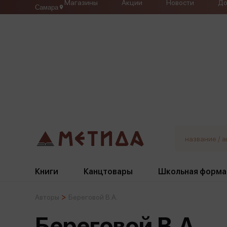
Магазины
Акции
Новости
До
Самара
Книги
Канцтовары
Школьная форма
Авторы
Береговой В.А.
Жанры
Подбор
Бумажная продукция
Галстуки, банты
Береговой В.А.
Глобусы
Для девочек