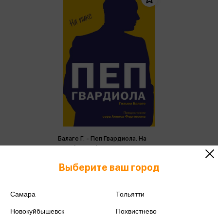
Балаге Г. - Пеп Гвардиола. На
пике (м,мини)
Балаге Г.
Выберите ваш город
590 ₽
Купить
Цена в розничных
Самара
Тольятти
621 ₽
магазинах:
Новокуйбышевск
Похвистнево