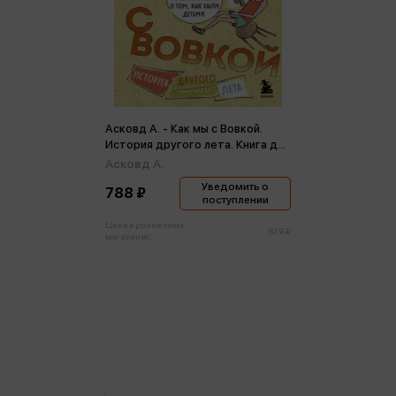
Асковд А. - Как мы с Вовкой.
История другого лета. Книга для
взрослых, которые забыли о
Асковд А.
том, как были детьми
Уведомить о
788 ₽
поступлении
Цена в розничных
829 ₽
магазинах: