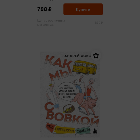
том, как были детьми
788 ₽
Купить
Цена в розничных
829 ₽
магазинах: