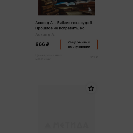
Асковд А. - Библиотека судеб.
Прошлое не исправить, но
будущее ещё можно переписать
Асковд А.
Уведомить о
866 ₽
поступлении
Цена в розничных
912 ₽
магазинах: