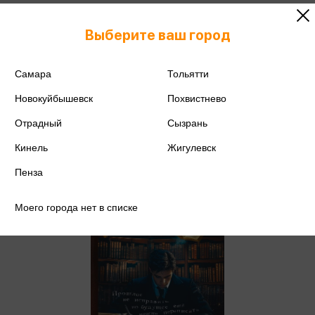
Асковд А. - Как мы с Вовкой.
Лето с пионерским приветом.
Выберите ваш город
Книга для взрослых, которые
Асковд А.
забыли о том, как были детьми
788 ₽
Купить
Самара
Тольятти
Цена в розничных
829 ₽
Новокуйбышевск
магазинах:
Похвистнево
Отрадный
Сызрань
Кинель
Жигулевск
Пенза
Моего города нет в списке