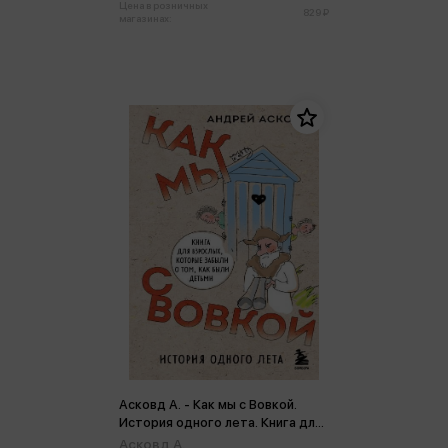
Цена в розничных
829 ₽
магазинах:
Асковд А. - Как мы с Вовкой.
История одного лета. Книга для
взрослых, которые забыли о
Асковд А.