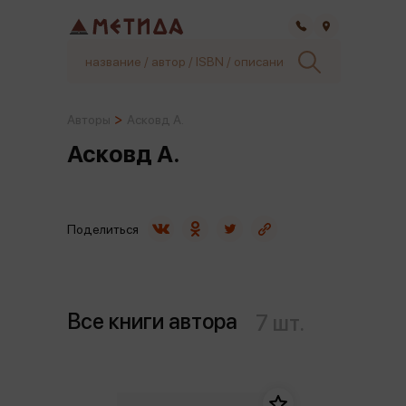
Самара
Авторы
Асковд А.
Асковд А.
Поделиться
Все книги автора
7 шт.