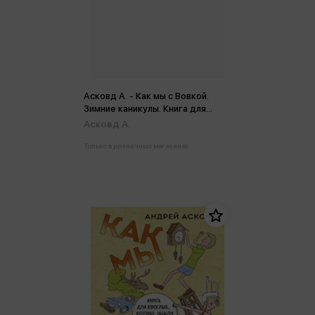
Асковд А. - Как мы с Вовкой.
Зимние каникулы. Книга для
взрослых, которые забыли о
Асковд А.
том, как были детьми
Только в розничных магазинах