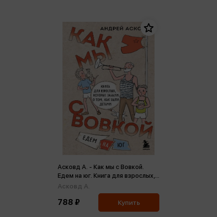
Асковд А. - Как мы с Вовкой.
Едем на юг. Книга для взрослых,
которые забыли о том, как были
Асковд А.
детьми
788 ₽
Купить