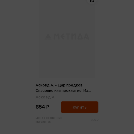
Асковд А. - Дар предков.
Спасение или проклятие. Из
цикла Наследие
Асковд А.
854 ₽
Купить
Цена в розничных
899 ₽
магазинах: