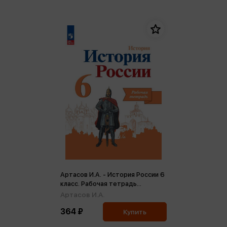
Артасов И.А. - История России 6
класс. Рабочая тетрадь
(ФП2022) (м)
Артасов И.А.
364 ₽
Купить