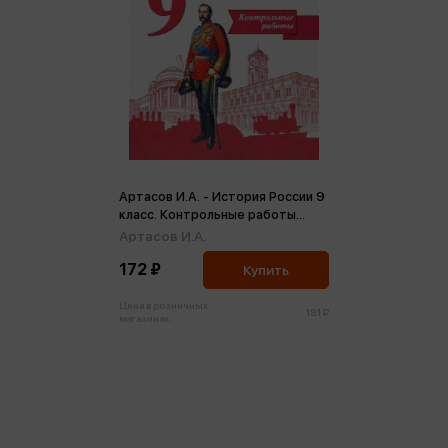
Артасов И.А. - История России 9
класс. Контрольные работы
ФГОС (м)
Артасов И.А.
172 ₽
Купить
Цена в розничных
181 ₽
магазинах: