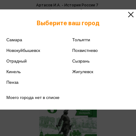
Артасов И.А. - История России 7
класс. Контрольные работы
ФГОС (м)
Артасов И.А.
Выберите ваш город
158 ₽
Купить
Цена в розничных
Самара
Тольятти
166 ₽
магазинах:
Новокуйбышевск
Похвистнево
Отрадный
Сызрань
Кинель
Жигулевск
Пенза
Моего города нет в списке