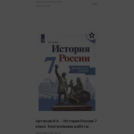
Цена в розничных
383 ₽
магазинах:
Артасов И.А. - История России 7
класс. Контрольные работы
ФГОС (м)
Артасов И.А.