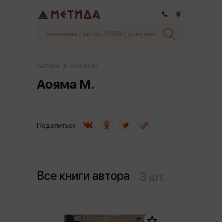
Самара
Авторы
Аояма М.
Аояма М.
Поделиться
Все книги автора
3 шт.