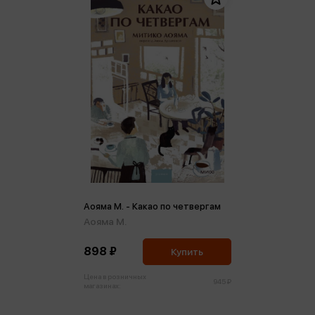
Аояма М. - Какао по четвергам
Аояма М.
898 ₽
Купить
Цена в розничных
945 ₽
магазинах: