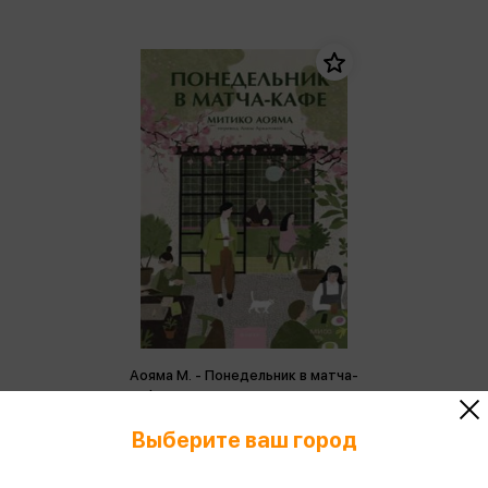
Аояма М. - Понедельник в матча-
кафе
Аояма М.
Выберите ваш город
732 ₽
Купить