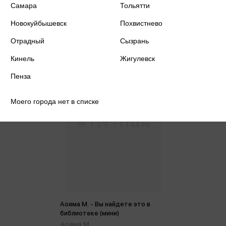
Цена в розничных
Самара
Тольятти
771 ₽
магазинах:
Новокуйбышевск
Похвистнево
Отрадный
Сызрань
Кинель
Жигулевск
Пенза
Моего города нет в списке
Аояма М. - Вы найдете это в
библиотеке (мини)
Аояма М.