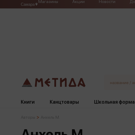
Магазины
Акции
Новости
До
Самара
Книги
Канцтовары
Школьная форма
Авторы
Анхель М.
Жанры
Подбор
Бумажная продукция
Галстуки, банты
Анхель М.
Глобусы
Для девочек