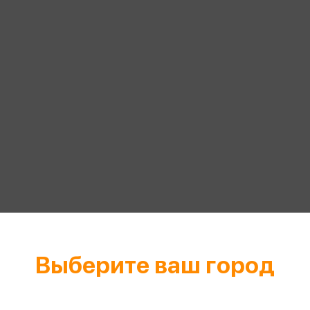
еры
Эксмо
Игрушки для малышей
Питер
рма
Мальчики
ое
АСТ
ые изделия
Настольные и развивающие игры
Азбука
Спорт и активный отдых
Росмэн
Творчество
кальное
дложение от
иды
Выберите ваш город