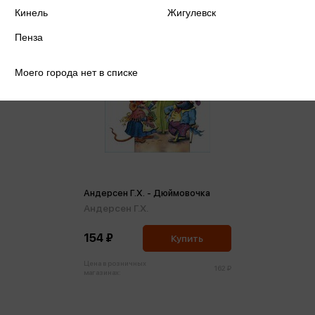
Кинель
Жигулевск
Пенза
Моего города нет в списке
Андерсен Г.Х. - Дюймовочка
Андерсен Г.Х.
154 ₽
Купить
Цена в розничных
162 ₽
магазинах: