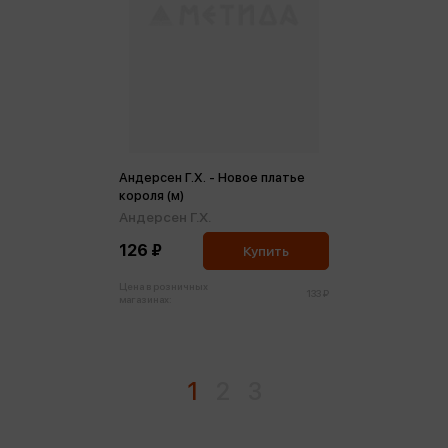
Андерсен Г.Х. - Новое платье
короля (м)
Андерсен Г.Х.
126 ₽
Купить
Цена в розничных
133 ₽
магазинах:
1
2
3