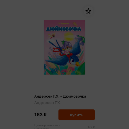
Андерсен Г.Х. - Дюймовочка
Андерсен Г.Х.
163 ₽
Купить
Цена в розничных
172 ₽
магазинах: