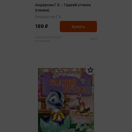
Андерсен Г.Х. - Гадкий утенок
(глазки)
Андерсен Г.Х.
189 ₽
Купить
Цена в розничных
199 ₽
магазинах: