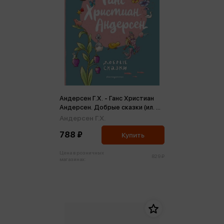
Андерсен Г.Х. - Ганс Христиан
Андерсен. Добрые сказки (ил. Л.
Лаубер)
Андерсен Г.Х.
788 ₽
Купить
Цена в розничных
829 ₽
магазинах: