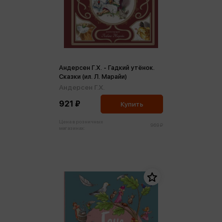
Андерсен Г.Х. - Гадкий утёнок.
Сказки (ил. Л. Марайи)
Андерсен Г.Х.
921 ₽
Купить
Цена в розничных
969 ₽
магазинах: