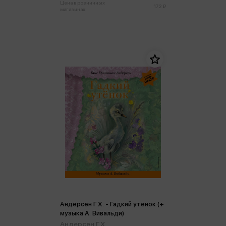
Цена в розничных
172 ₽
магазинах:
Андерсен Г.Х. - Гадкий утенок (+
музыка А. Вивальди)
Андерсен Г.Х.