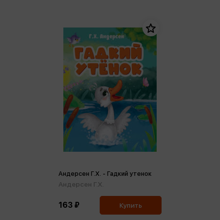
Андерсен Г.Х. - Гадкий утенок
Андерсен Г.Х.
163 ₽
Купить