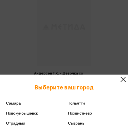
Андерсен Г.Х. - Девочка со
спичками
Андерсен Г.Х.
Выберите ваш город
Только в розничных магазинах
Самара
Тольятти
Новокуйбышевск
Похвистнево
Отрадный
Сызрань