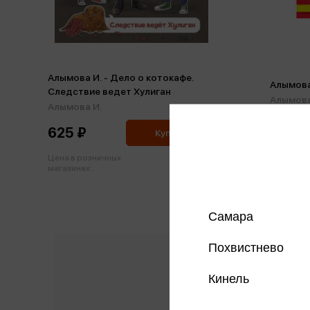
Алымова И. - Дело о котокафе.
Алымова
Следствие ведет Хулиган
Алымова
Алымова И.
625 ₽
476 ₽
Купить
Цена в розничных
Цена в р
658 ₽
магазинах:
магазинах
Самара
Похвистнево
Кинель