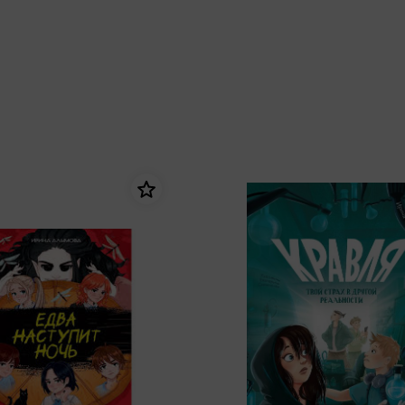
еры
Эксмо
Игрушки для малышей
Питер
рма
Мальчики
ое
АСТ
ые изделия
Настольные и развивающие игры
Азбука
Спорт и активный отдых
Росмэн
Творчество
кальное
дложение от
иды