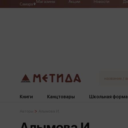
Магазины
Акции
Новости
До
Самара
Книги
Канцтовары
Школьная форма
Авторы
Алымова И.
Жанры
Подбор
Бумажная продукция
Галстуки, банты
Алымова И.
Глобусы
Для девочек