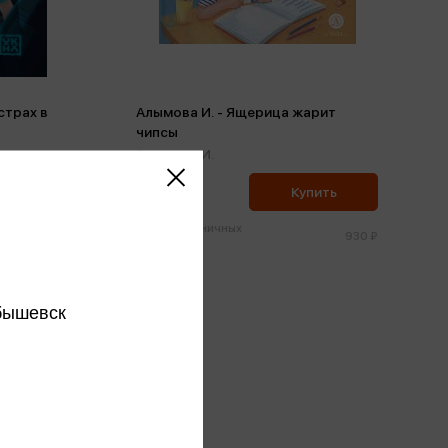
страх в
Алымова И. - Ящерица жарит
чипсы
Алымова И.
884 ₽
ить
Купить
Цена в розничных
665 ₽
930 ₽
магазинах:
бышевск