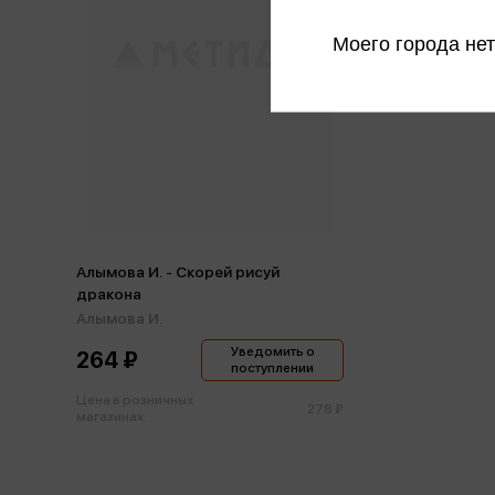
Моего города нет
Алымова И. - Скорей рисуй
дракона
Алымова И.
Уведомить о
264 ₽
поступлении
Цена в розничных
278 ₽
магазинах: