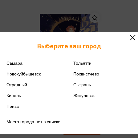
Выберите ваш город
Самара
Тольятти
Новокуйбышевск
Похвистнево
Отрадный
Сызрань
Кинель
Жигулевск
Пенза
Альв Р. - Избранный светом.
Сердце мира
Альв Р.
Моего города нет в списке
1 057 ₽
Купить