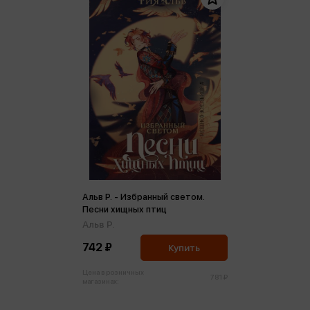
Альв Р. - Избранный светом.
Песни хищных птиц
Альв Р.
742 ₽
Купить
Цена в розничных
781 ₽
магазинах: