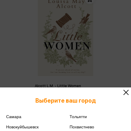
Alcott L.M. - Little Women
Alcott L.M.
Выберите ваш город
456 ₽
Купить
Цена в розничных
Самара
Тольятти
480 ₽
магазинах:
Новокуйбышевск
Похвистнево