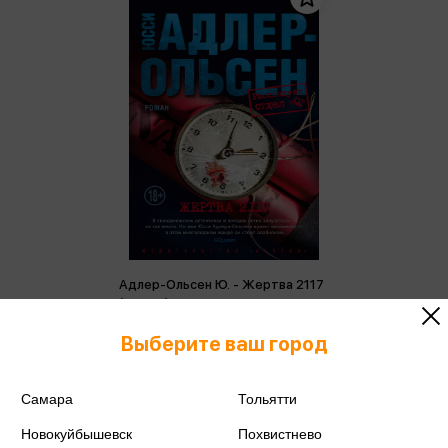
Адлер-Ольсен Ю. - Жертва 2117
(м,мини)
Адлер-Ольсен Ю.
Выберите ваш город
349 ₽
Купить
Цена в розничных
Самара
Тольятти
367 ₽
магазинах:
Новокуйбышевск
Похвистнево