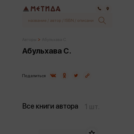
Самара
Авторы
Абульхава С.
Абульхава С.
Поделиться
Все книги автора
1 шт.