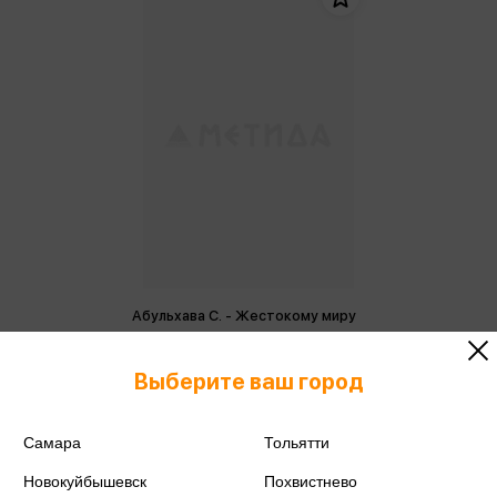
Абульхава С. - Жестокому миру
вопреки
Абульхава С.
Выберите ваш город
1 220 ₽
Купить
Цена в розничных
Самара
Тольятти
1 284 ₽
магазинах:
Новокуйбышевск
Похвистнево